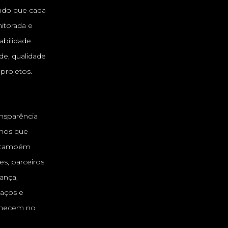
ndo que cada
itorada e
bilidade.
de, qualidade
projetos.
ansparência
mos que
 é também
es, parceiros
ança,
laços e
anecem no