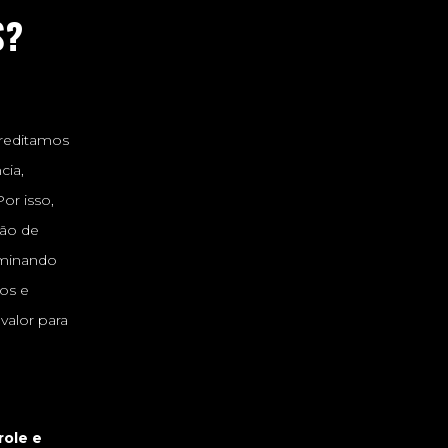
S?
creditamos
cia,
or isso,
tão de
minando
os e
valor para
role e