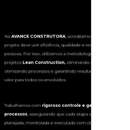
Na
AVANCE CONSTRUTORA
, acreditamos que cada
projeto deve unir eficiência, qualidade e respeito às
pessoas. Por isso, utilizamos a metodologia de gestão de
projetos
Lean Construction,
eliminando desperdícios,
otimizando processos e garantindo resultados com maior
valor para todos os envolvidos.
Trabalhamos com
rigoroso controle e gestão de
processos
, assegurando que cada etapa da obra seja
planejada, monitorada e executada com clareza e