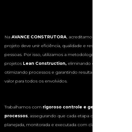
Na
AVANCE CONSTRUTORA
, acreditamos que cada
projeto deve unir eficiência, qualidade e respeito às
pessoas. Por isso, utilizamos a metodologia de gestão de
projetos
Lean Construction,
eliminando desperdícios,
otimizando processos e garantindo resultados com maior
valor para todos os envolvidos.
Trabalhamos com
rigoroso controle e gestão de
processos
, assegurando que cada etapa da obra seja
planejada, monitorada e executada com clareza e