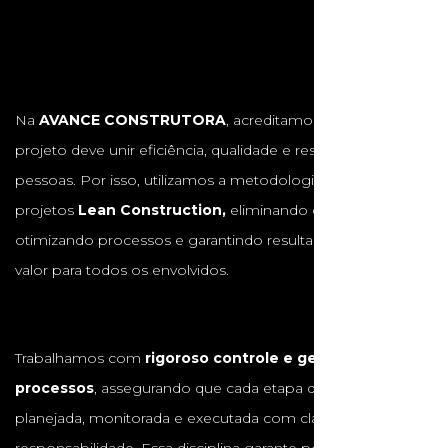
Na
AVANCE CONSTRUTORA
, acreditamos que cada
projeto deve unir eficiência, qualidade e respeito às
pessoas. Por isso, utilizamos a metodologia de gestão de
projetos
Lean Construction,
eliminando desperdícios,
otimizando processos e garantindo resultados com maior
valor para todos os envolvidos.
Trabalhamos com
rigoroso controle e gestão de
processos
, assegurando que cada etapa da obra seja
planejada, monitorada e executada com clareza e