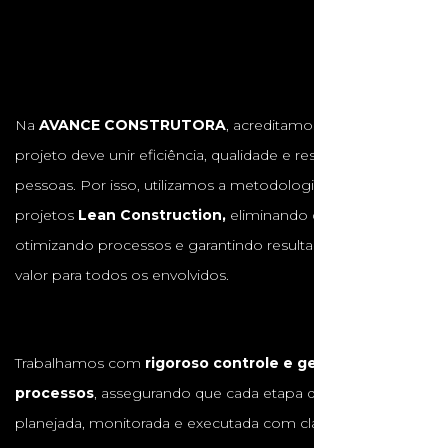
Na
AVANCE CONSTRUTORA
, acreditamos que cada
projeto deve unir eficiência, qualidade e respeito às
pessoas. Por isso, utilizamos a metodologia de gestão de
projetos
Lean Construction,
eliminando desperdícios,
otimizando processos e garantindo resultados com maior
valor para todos os envolvidos.
Trabalhamos com
rigoroso controle e gestão de
processos
, assegurando que cada etapa da obra seja
planejada, monitorada e executada com clareza e