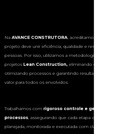
Na
AVANCE CONSTRUTORA
, acreditamos que cada
projeto deve unir eficiência, qualidade e respeito às
pessoas. Por isso, utilizamos a metodologia de gestão de
projetos
Lean Construction,
eliminando desperdícios,
otimizando processos e garantindo resultados com maior
valor para todos os envolvidos.
Trabalhamos com
rigoroso controle e gestão de
processos
, assegurando que cada etapa da obra seja
planejada, monitorada e executada com clareza e